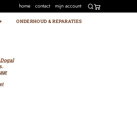
home
contact
mijn account
ONDERHOUD & REPARATIES
Dogal
s.
uur
n!
e Clark guitars