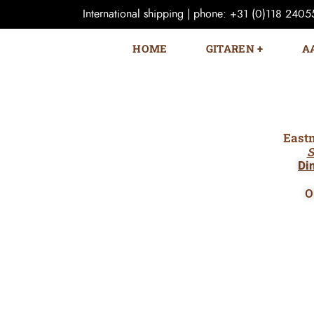
International shipping | phone: +31 (0)118 240559
HOME
GITAREN
A
East
S
Di
O