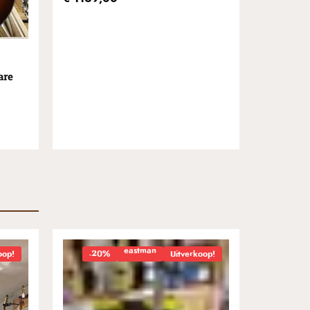
uit
5
are
eastman
oop!
-20%
Uitverkoop!