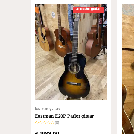
acoustic guitar
Eastman guitars
Eastman E20P Parlor gitaar
(0)
Gewaardeerd
0
€
1899,00