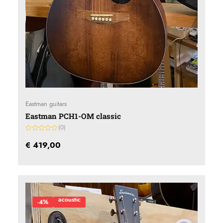
Eastman guitars
Eastman PCH1-OM classic
(0)
Gewaardeerd
0
€
419,00
uit
5
acoustic
-4%