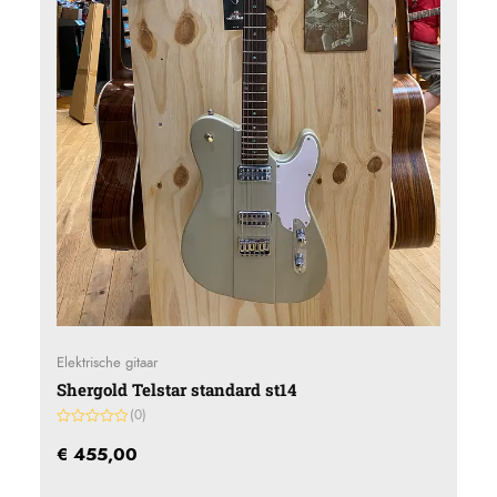
Elektrische gitaar
Shergold Telstar standard st14
(0)
Gewaardeerd
0
€
455,00
uit
5