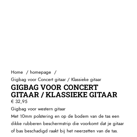
Capo’s
Ditson (by SIGMA)
Egmond
Elixir
Stemapparaten
Baton Rouge
Beginners gitaren
Knobloch
Guitar straps
Randon
Gitaartassen / koffers / Gig-bags / Cases
Reis gitaren
Standaards
Beginners gitaren
Pick-up systemen
Home
homepage
Plectrums
Headway Music Audio
Gigbag voor Concert gitaar / Klassieke gitaar
GIGBAG VOOR CONCERT
GITAAR / KLASSIEKE GITAAR
€
32,95
Gigbag voor western gitaar
Met 10mm polstering en op de bodem van de tas een
dikke rubberen beschermstrip die voorkomt dat je gitaar
of bas beschadigd raakt bij het neerzetten van de tas.