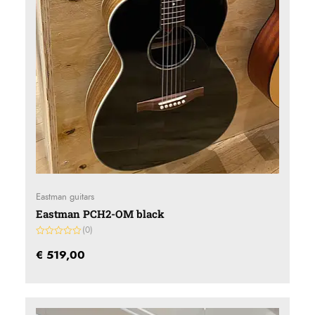
Eastman guitars
Eastman PCH2-OM black
(0)
Gewaardeerd
0
€
519,00
uit
5