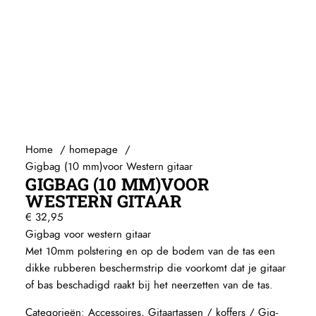
Capo’s
Ditson (by SIGMA)
Egmond
Elixir
Stemapparaten
Baton Rouge
Beginners gitaren
Knobloch
Guitar straps
Randon
Gitaartassen / koffers / Gig-bags / Cases
Reis gitaren
Standaards
Beginners gitaren
Pick-up systemen
Home
homepage
Gigbag (10 mm)voor Western gitaar
Plectrums
Headway Music Audio
GIGBAG (10 MM)VOOR
WESTERN GITAAR
€
32,95
Gigbag voor western gitaar
Met 10mm polstering en op de bodem van de tas een
dikke rubberen beschermstrip die voorkomt dat je gitaar
of bas beschadigd raakt bij het neerzetten van de tas.
Categorieën:
Accessoires
,
Gitaartassen / koffers / Gig-