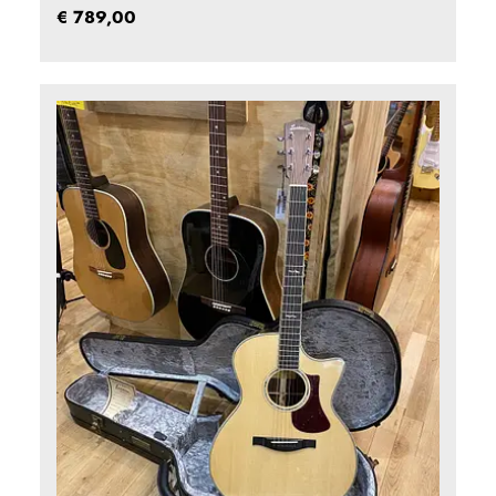
0
€
789,00
uit
5