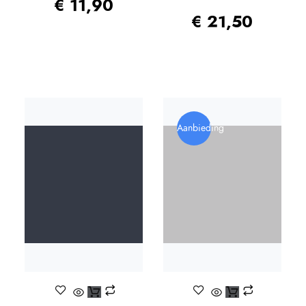
€
11,90
€
21,50
Aanbieding