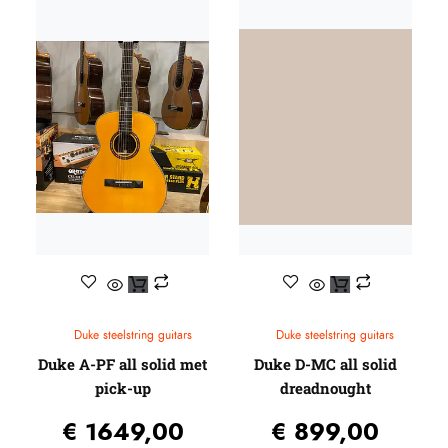
Capo’s
Ditson (by SIGMA)
Egmond
Elixir
Stemapparaten
Baton Rouge
Beginners gitaren
Knobloch
Guitar straps
Randon
Gitaartassen / koffers / Gig-bags / Cases
Reis gitaren
Standaards
Beginners gitaren
Pick-up systemen
Plectrums
Headway Music Audio
Duke steelstring guitars
Duke steelstring guitars
Duke A-PF all solid met
Duke D-MC all solid
pick-up
dreadnought
€
1649,00
€
899,00