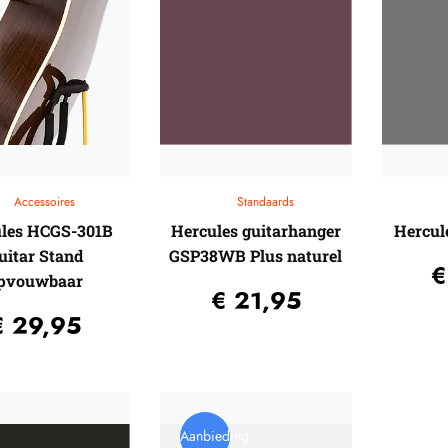
Accessoires
Standaards
les HCGS-301B
Hercules guitarhanger
Hercul
uitar Stand
GSP38WB Plus naturel
€
pvouwbaar
€
21,95
€
29,95
Aanbieding