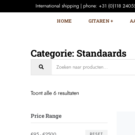
International shipping | phone: +31 (0)118 240559
HOME
GITAREN
A
Categorie: Standaards
Toont alle 6 resultaten
Price Range
€95 - €2500
RESET