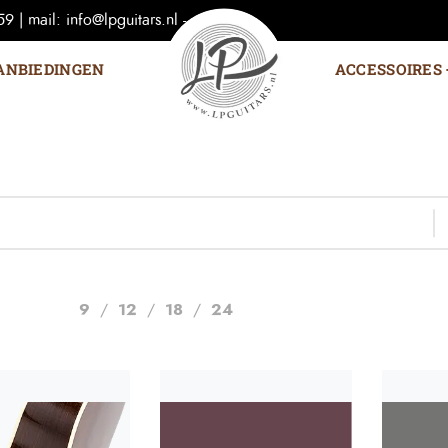
 | mail: info@lpguitars.nl -
ANBIEDINGEN
ACCESSOIRES
9
12
18
24