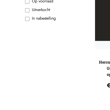
Op voorraad
Uitverkocht
In nabestelling
Hercu
G
o