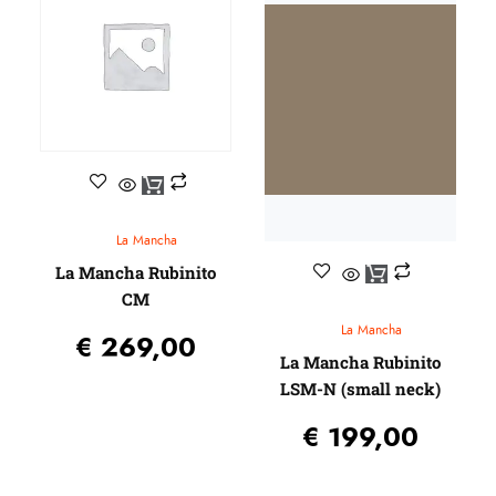
Capo’s
Faith
Egmond
Elixir
Stemapparaten
Ditson (by SIGMA)
Beginners gitaren
Knobloch
Guitar straps
Baton Rouge
Gitaartassen / koffers / Gig-bags / Cases
Randon
Standaards
Reis gitaren
Pick-up systemen
Beginners gitaren
La Mancha
Plectrums
Headway Music Audio
La Mancha Rubinito
CM
La Mancha
€
269,00
La Mancha Rubinito
LSM-N (small neck)
€
199,00