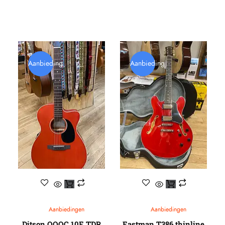
Aanbieding
Aanbieding
Aanbiedingen
Aanbiedingen
Ditson OOOC 10E TDR
Eastman T386 thinline