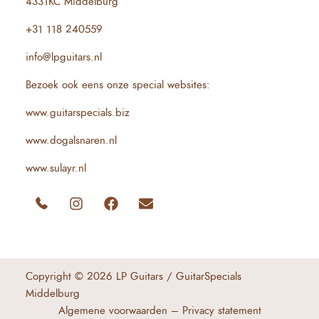
4331KC Middelburg
+31 118 240559
info@lpguitars.nl
Bezoek ook eens onze special websites:
www.guitarspecials.biz
www.dogalsnaren.nl
www.sulayr.nl
Copyright © 2026 LP Guitars / GuitarSpecials
Middelburg
Algemene voorwaarden
–
Privacy state
m
ent