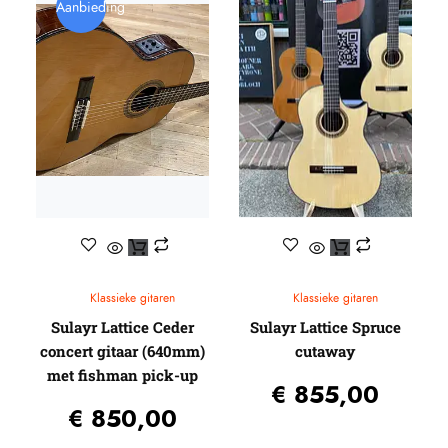
Capo’s
Ditson (by SIGMA)
Egmond
Aanbieding
Elixir
Stemapparaten
Baton Rouge
Beginners gitaren
Knobloch
Guitar straps
Randon
Gitaartassen / koffers / Gig-bags / Cases
Reis gitaren
Standaards
Beginners gitaren
Pick-up systemen
Plectrums
Headway Music Audio
Klassieke gitaren
Klassieke gitaren
Sulayr Lattice Ceder
Sulayr Lattice Spruce
concert gitaar (640mm)
cutaway
met fishman pick-up
€
855,00
€
850,00