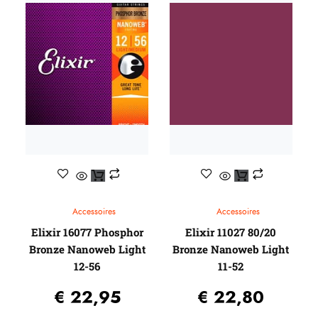
Capo’s
Ditson (by SIGMA)
Egmond
Elixir
Stemapparaten
Baton Rouge
Beginners gitaren
Knobloch
Guitar straps
Randon
Gitaartassen / koffers / Gig-bags / Cases
Reis gitaren
Standaards
Beginners gitaren
Pick-up systemen
Plectrums
Headway Music Audio
Accessoires
Accessoires
Elixir 16077 Phosphor
Elixir 11027 80/20
Bronze Nanoweb Light
Bronze Nanoweb Light
12-56
11-52
€
22,95
€
22,80