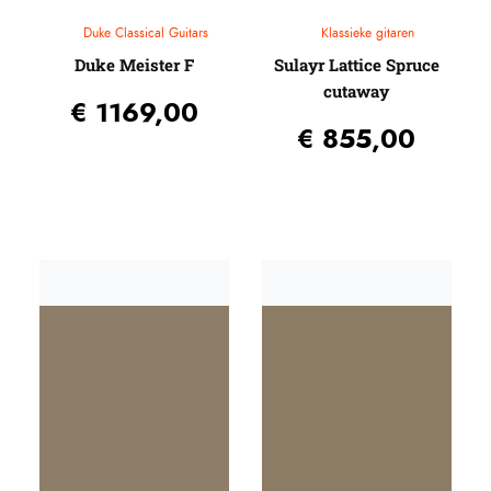
Duke Classical Guitars
Klassieke gitaren
Duke Meister F
Sulayr Lattice Spruce
cutaway
€
1169,00
€
855,00