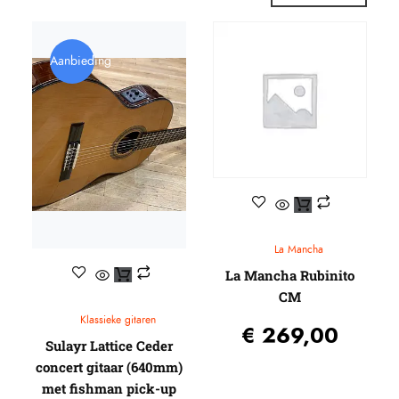
Capo’s
Ditson (by SIGMA)
Egmond
Elixir
Stemapparaten
Baton Rouge
Beginners gitaren
Knobloch
Aanbieding
Guitar straps
Randon
Gitaartassen / koffers / Gig-bags / Cases
Reis gitaren
Standaards
Beginners gitaren
Pick-up systemen
Plectrums
Headway Music Audio
La Mancha
La Mancha Rubinito
CM
Klassieke gitaren
€
269,00
Sulayr Lattice Ceder
concert gitaar (640mm)
met fishman pick-up