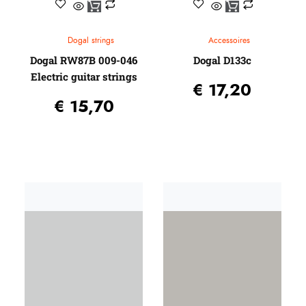
Dogal strings
Accessoires
Dogal RW87B 009-046
Dogal D133c
Electric guitar strings
€
17,20
€
15,70