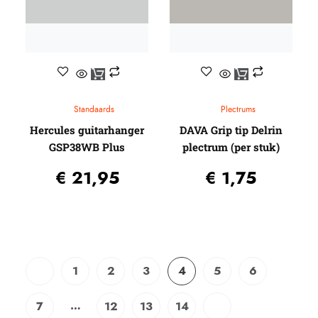
Standaards
Plectrums
Hercules guitarhanger
DAVA Grip tip Delrin
GSP38WB Plus
plectrum (per stuk)
€
21,95
€
1,75
1
2
3
4
5
6
…
7
12
13
14