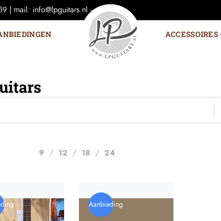
 | mail: info@lpguitars.nl -
ANBIEDINGEN
ACCESSOIRES
uitars
9
12
18
24
eding
Aanbieding