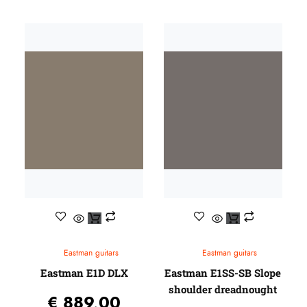
Eastman guitars
Eastman guitars
Eastman E1D DLX
Eastman E1SS-SB Slope
shoulder dreadnought
€
889,00