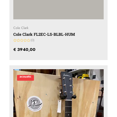
Cole Clark
Cole Clark FL2EC-LS-BLBL-HUM
(0)
Gewaardeerd
0
€
3940,00
uit
5
acoustic