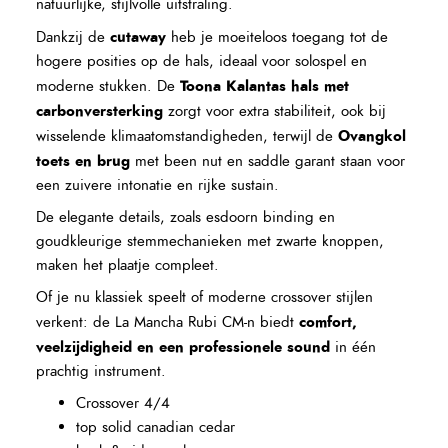
natuurlijke, stijlvolle uitstraling.
cutaway
Dankzij de
heb je moeiteloos toegang tot de
hogere posities op de hals, ideaal voor solospel en
Toona Kalantas hals met
moderne stukken. De
carbonversterking
zorgt voor extra stabiliteit, ook bij
Ovangkol
wisselende klimaatomstandigheden, terwijl de
toets en brug
met been nut en saddle garant staan voor
een zuivere intonatie en rijke sustain.
De elegante details, zoals esdoorn binding en
goudkleurige stemmechanieken met zwarte knoppen,
maken het plaatje compleet.
Of je nu klassiek speelt of moderne crossover stijlen
comfort,
verkent: de La Mancha Rubi CM-n biedt
veelzijdigheid en een professionele sound
in één
prachtig instrument.
Crossover 4/4
top solid canadian cedar