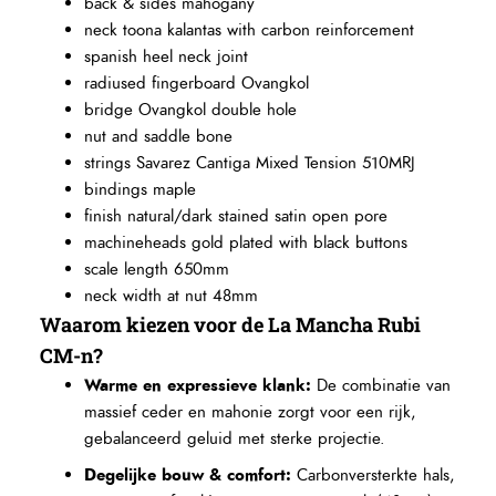
back & sides mahogany
neck toona kalantas with carbon reinforcement
spanish heel neck joint
radiused fingerboard Ovangkol
bridge Ovangkol double hole
nut and saddle bone
strings Savarez Cantiga Mixed Tension 510MRJ
bindings maple
finish natural/dark stained satin open pore
machineheads gold plated with black buttons
scale length 650mm
neck width at nut 48mm
Waarom kiezen voor de La Mancha Rubi
CM-n?
Warme en expressieve klank:
De combinatie van
massief ceder en mahonie zorgt voor een rijk,
gebalanceerd geluid met sterke projectie.
Degelijke bouw & comfort:
Carbonversterkte hals,