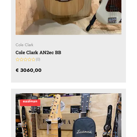
Cole Clark
Cole Clark AN2ec BB
(0)
Gewaardeerd
0
€
3060,00
uit
5
eastman