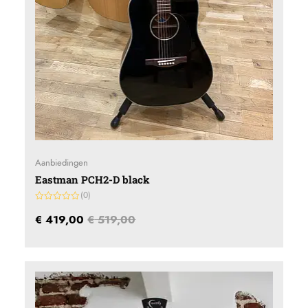
Aanbiedingen
Eastman PCH2-D black
(0)
Gewaardeerd
0
€
419,00
€
519,00
uit
5