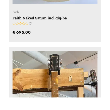
Faith
Faith Naked Saturn incl gig-ba
(0)
Gewaardeerd
0
€
695,00
uit
5