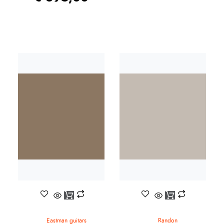
Eastman guitars
Randon