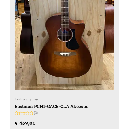
Eastman guitars
Eastman PCH1-GACE-CLA Akoestis
(0)
Gewaardeerd
0
€
459,00
uit
5