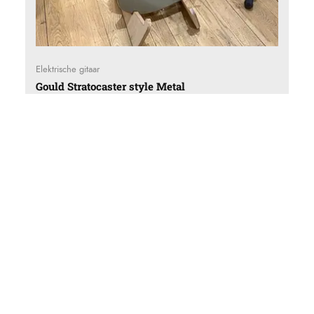
Elektrische gitaar
Gould Stratocaster style Metal
(0)
Gewaardeerd
0
€
185,00
uit
5
limited edition