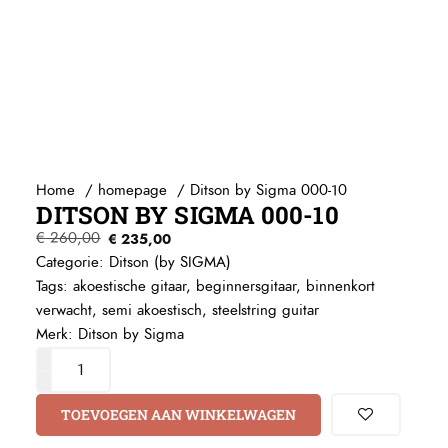
Home
homepage
Ditson by Sigma 000-10
DITSON BY SIGMA 000-10
€
260,00
€
235,00
Categorie:
Ditson (by SIGMA)
Tags:
akoestische gitaar
,
beginnersgitaar
,
binnenkort
verwacht
,
semi akoestisch
,
steelstring guitar
Merk:
Ditson by Sigma
TOEVOEGEN AAN WINKELWAGEN