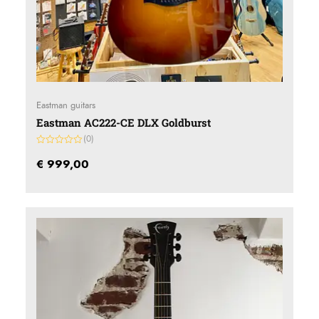
Eastman guitars
Eastman AC222-CE DLX Goldburst
(0)
Gewaardeerd
0
€
999,00
uit
5