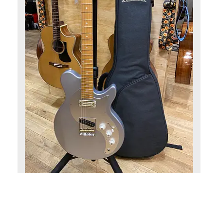
Eastman electric guitars
Eastman Fullertone SC’52