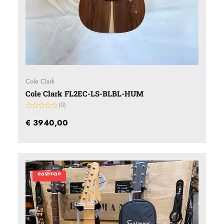
Cole Clark
Cole Clark FL2EC-LS-BLBL-HUM
(0)
Gewaardeerd
0
€
3940,00
uit
5
eastman