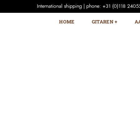
International shipping | phone: +31 (0)118 240559
HOME
GITAREN
A