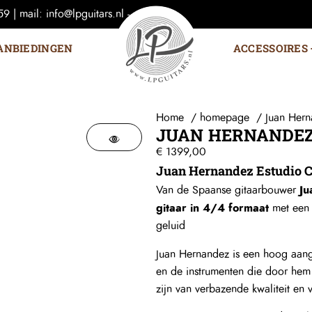
 | mail: info@lpguitars.nl -
ANBIEDINGEN
ACCESSOIRES
Home
homepage
Juan Hern
JUAN HERNANDEZ
€
1399,00
Juan
Hernandez Estudio C
Ju
Van de Spaanse gitaarbouwer
gitaar in 4/4 formaat
met ee
geluid
Juan Hernandez is een hoog aange
en de instrumenten die door hem
zijn van verbazende kwaliteit en 