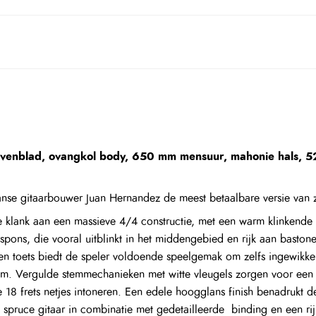
bovenblad, ovangkol body, 650 mm mensuur, mahonie hals, 
anse gitaarbouwer Juan Hernandez de meest betaalbare versie van z
rde klank aan een massieve 4/4 constructie, met een warm klinkend
respons, die vooral uitblinkt in het middengebied en rijk aan baston
 toets biedt de speler voldoende speelgemak om zelfs ingewikkel
 Vergulde stemmechanieken met witte vleugels zorgen voor een p
le 18 frets netjes intoneren. Een edele hoogglans finish benadrukt d
c spruce gitaar in combinatie met gedetailleerde binding en een rij