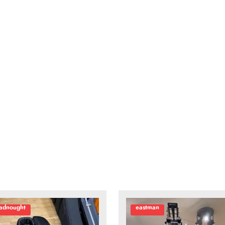
adnought
eastman