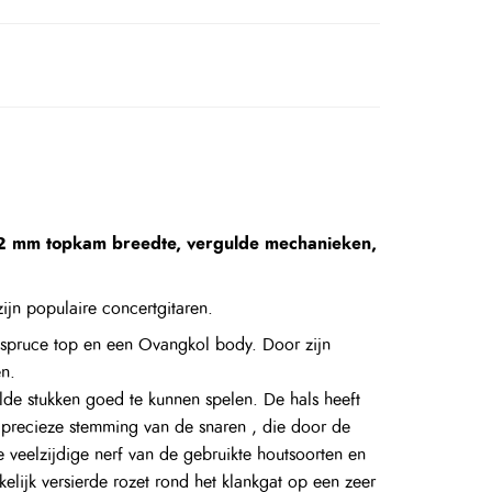
52 mm topkam breedte, vergulde mechanieken,
ijn populaire concertgitaren.
e spruce top en een Ovangkol body. Door zijn
en.
de stukken goed te kunnen spelen. De hals heeft
recieze stemming van de snaren , die door de
e veelzijdige nerf van de gebruikte houtsoorten en
kelijk versierde rozet rond het klankgat op een zeer