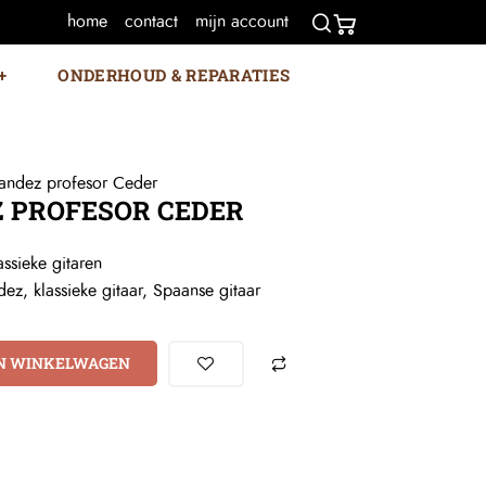
home
contact
mijn account
ONDERHOUD & REPARATIES
andez profesor Ceder
 PROFESOR CEDER
assieke gitaren
dez
,
klassieke gitaar
,
Spaanse gitaar
N WINKELWAGEN