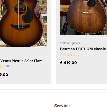
Eastman guitars
Eastman PCH1-OM classic
(0)
Gewaardeerd
 Venus Nexus Solar Flare
0
€
419,00
uit
(0)
5
deerd
9,00
Service