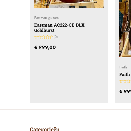
Eastman guitars
Eastman AC222-CE DLX
Goldburst
(0)
Gewaardeerd
0
€
999,00
uit
5
Faith
Faith
Gewaar
0
€
99
uit
5
Categorieën