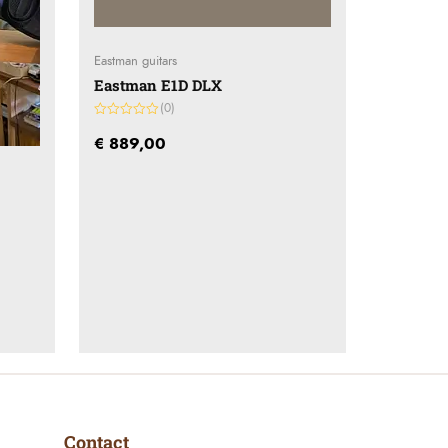
Eastman guitars
Eastman E1D DLX
(0)
Gewaardeerd
0
€
889,00
uit
5
Contact