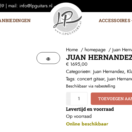
 | mail: info@lpguitars.nl -
ANBIEDINGEN
ACCESSOIRES
Home
homepage
Juan Hern
JUAN HERNANDEZ
€
1695,00
Categorieën:
Juan Hernandez
,
Kl
Tags:
concert gitaar
,
Juan Hernan
Beschikbaar via nabestelling
TOEVOEGEN AA
Levertijd en voorraad
Op voorraad
Online beschikbaar