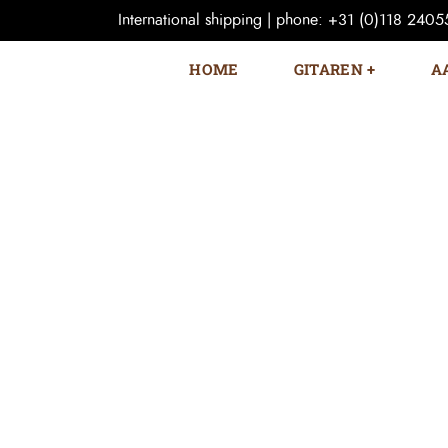
International shipping | phone: +31 (0)118 240559
HOME
GITAREN
A