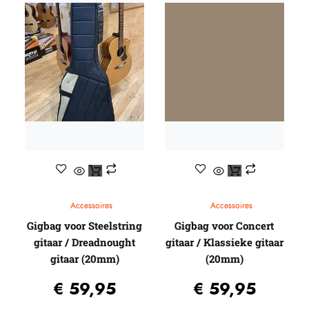
Capo’s
Ditson (by SIGMA)
Egmond
Elixir
Stemapparaten
Baton Rouge
Beginners gitaren
Knobloch
Guitar straps
Randon
Gitaartassen / koffers / Gig-bags / Cases
Reis gitaren
Standaards
Beginners gitaren
Pick-up systemen
Plectrums
Headway Music Audio
Accessoires
Accessoires
Gigbag voor Steelstring
Gigbag voor Concert
gitaar / Dreadnought
gitaar / Klassieke gitaar
gitaar (20mm)
(20mm)
€
59,95
€
59,95