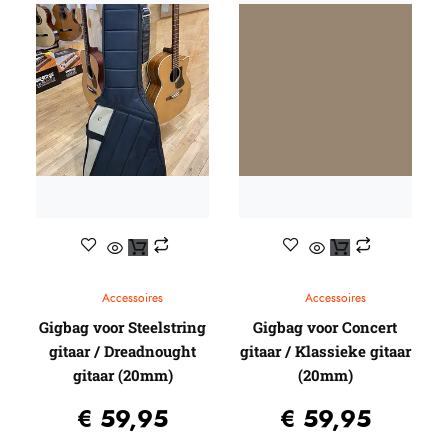
Capo’s
Ditson (by SIGMA)
Egmond
Elixir
Stemapparaten
Baton Rouge
Beginners gitaren
Knobloch
Guitar straps
Randon
Gitaartassen / koffers / Gig-bags / Cases
Reis gitaren
Standaards
Beginners gitaren
Pick-up systemen
Plectrums
Headway Music Audio
Accessoires
Accessoires
Gigbag voor Steelstring
Gigbag voor Concert
gitaar / Dreadnought
gitaar / Klassieke gitaar
gitaar (20mm)
(20mm)
€
59,95
€
59,95