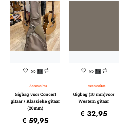
Capo’s
Ditson (by SIGMA)
Egmond
Elixir
Stemapparaten
Baton Rouge
Beginners gitaren
Knobloch
Guitar straps
Randon
Gitaartassen / koffers / Gig-bags / Cases
Reis gitaren
Standaards
Beginners gitaren
Pick-up systemen
Plectrums
Headway Music Audio
Accessoires
Accessoires
Gigbag voor Concert
Gigbag (10 mm)voor
gitaar / Klassieke gitaar
Western gitaar
(20mm)
€
32,95
€
59,95