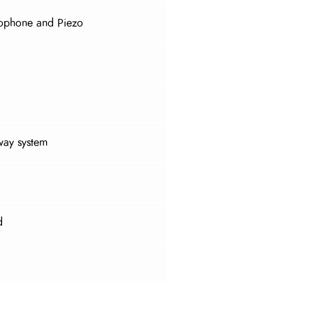
rophone and Piezo
way system
d