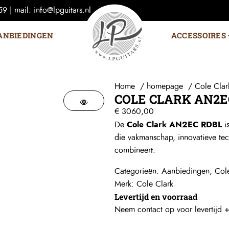
 | mail: info@lpguitars.nl -
ANBIEDINGEN
ACCESSOIRES
Home
homepage
Cole Cla
COLE CLARK AN2E
€
3060,00
Cole Clark AN2EC RDBL
De
is
die vakmanschap, innovatieve tec
combineert.
Categorieën:
Aanbiedingen
,
Col
Merk:
Cole Clark
Levertijd en voorraad
Neem contact op voor levertijd 