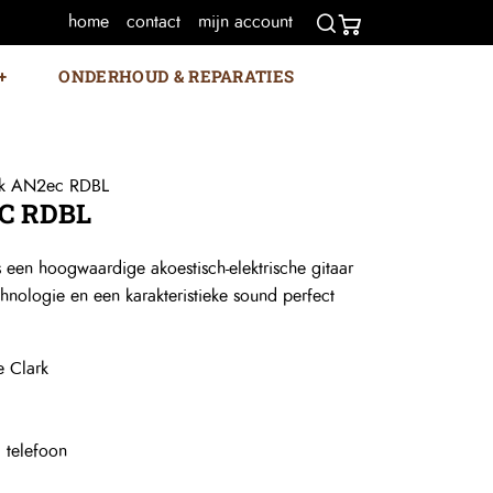
home
contact
mijn account
ONDERHOUD & REPARATIES
rk AN2ec RDBL
C RDBL
 een hoogwaardige akoestisch-elektrische gitaar
hnologie en een karakteristieke sound perfect
e Clark
+
telefoon