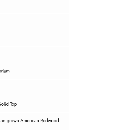
orium
Solid Top
alian grown American Redwood