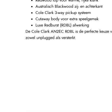
Redwood top voor warme, rijke klank
Australisch Blackwood zij- en achterkant
Cole Clark 3-way pickup systeem
Cutaway body voor extra speelgemak
Luxe Redburst (RDBL) afwerking
De Cole Clark AN2EC RDBL is de perfecte keuze vo
zowel unplugged als versterkt.