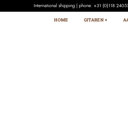
International shipping | phone: +31 (0)118 240559
HOME
GITAREN
A