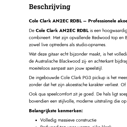
Beschrijving
Cole Clark AN2EC RDBL – Professionele akoest
Cole Clark AN2EC RDBL
De
is een hoogwaardige
combineert. Met zijn opvallende Redwood top en Bl
zowel live optredens als studio-opnames.
Wat deze gitaar echt bijzonder maakt, is het volle
de Australische Blackwood zij- en achterkant bijd
moeiteloos aanpast aan jouw speelstijl.
De ingebouwde Cole Clark PG3 pickup is het meest 
zonder dat het zijn akoestische karakter verliest. Of 
Ook qua speelcomfort zit je goed. De hals ligt soe
bovendien een stijlvolle, moderne uitstraling die o
Belangrijkste kenmerken:
Volledig massieve constructie