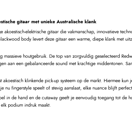
ische gitaar met unieke Australische klank
 akoestisch-elektrische gitaar die vakmanschap, innovatieve techno
ackwood body levert deze gitaar een warme, diepe klank met uitzo
dig massieve houtgebruik. De top van zorgvuldig geselecteerd Redwo
ragen aan een gebalanceerde sound met krachtige middentonen. Sa
akoestisch klinkende pick-up systeem op de markt. Hiermee kun je 
je nu fingerstyle speelt of stevig aanslaat, elke nuance blijft perfe
pel in de hand en de cutaway geeft je eenvoudig toegang tot de ho
p elk podium indruk maakt.