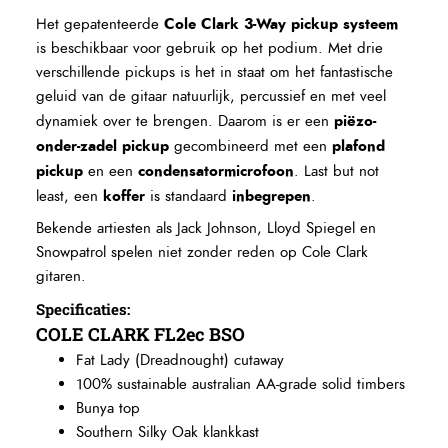
Cole Clark 3-Way pickup systeem
Het gepatenteerde
is beschikbaar voor gebruik op het podium. Met drie
verschillende pickups is het in staat om het fantastische
geluid van de gitaar natuurlijk, percussief en met veel
piëzo-
dynamiek over te brengen. Daarom is er een
onder-zadel pickup
plafond
gecombineerd met een
pickup
condensatormicrofoon
en een
. Last but not
koffer
inbegrepen
least, een
is standaard
.
Bekende artiesten als Jack Johnson,
Lloyd Spiegel
en
Snowpatrol spelen niet zonder reden op
Cole Clark
gitaren
.
Specificaties:
COLE CLARK FL2ec BSO
Fat Lady (Dreadnought) cutaway
100% sustainable australian AA-grade solid timbers
Bunya top
Southern Silky Oak klankkast