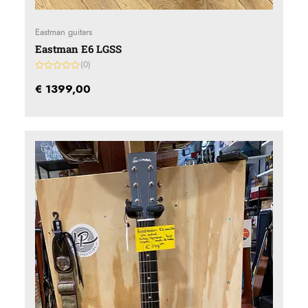
Eastman guitars
Eastman E6 LGSS
(0)
Gewaardeerd
0
€
1399,00
uit
5