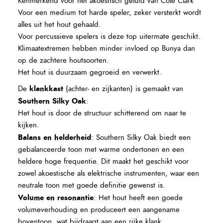
Kenmerkend voor het akoestisch geluid van Cole Clark
Voor een medium tot harde speler, zeker versterkt wordt
alles uit het hout gehaald.
Voor percussieve spelers is deze top uitermate geschikt.
Klimaatextremen hebben minder invloed op Bunya dan
op de zachtere houtsoorten.
Het hout is duurzaam gegroeid en verwerkt.
klankkast
De
(achter- en zijkanten) is gemaakt van
Southern Silky Oak
:
Het hout is door de structuur schitterend om naar te
kijken.
Balans en helderheid
:
Southern Silky Oak biedt een
gebalanceerde toon met warme ondertonen en een
heldere hoge frequentie. Dit maakt het geschikt voor
zowel akoestische als elektrische instrumenten, waar een
neutrale toon met goede definitie gewenst is.
Volume en resonantie
: Het hout heeft een goede
volumeverhouding en produceert een aangename
boventoon, wat bijdraagt aan een rijke klank.