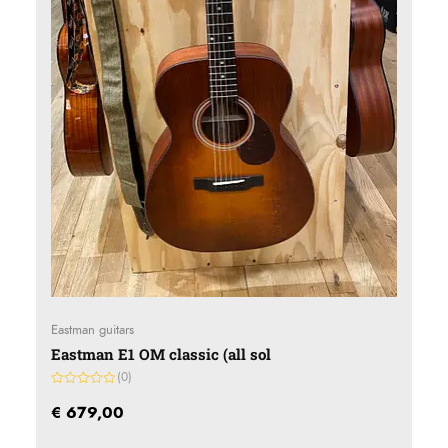
Eastman guitars
Eastman E1 OM classic (all sol
(0)
Gewaardeerd
0
€
679,00
uit
5