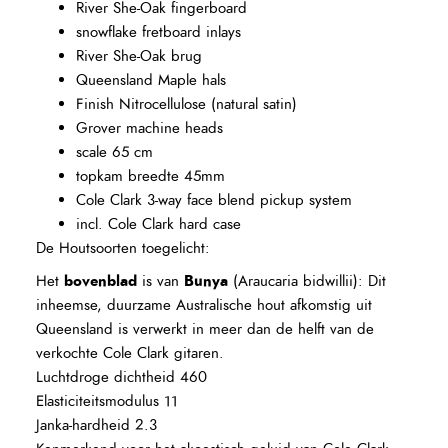
River She-Oak fingerboard
snowflake fretboard inlays
River She-Oak brug
Queensland Maple hals
Finish Nitrocellulose (natural satin)
Grover machine heads
scale 65 cm
topkam breedte 45mm
Cole Clark 3-way face blend pickup system
incl. Cole Clark hard case
De Houtsoorten toegelicht:
bovenblad
Bunya
Het
is van
(Araucaria bidwillii): Dit
inheemse, duurzame Australische hout afkomstig uit
Queensland is verwerkt in meer dan de helft van de
verkochte Cole Clark gitaren.
Luchtdroge dichtheid 460
Elasticiteitsmodulus 11
Janka-hardheid 2.3