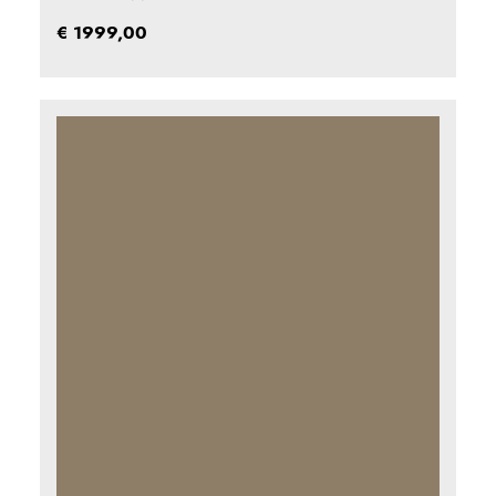
Gewaardeerd
0
€
1999,00
uit
5