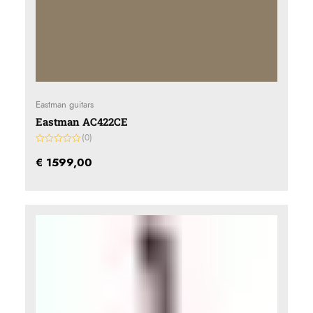
Eastman guitars
Eastman AC422CE
(0)
Gewaardeerd
0
€
1599,00
uit
5