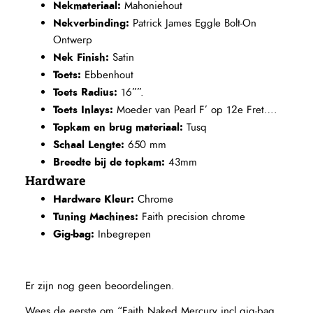
Nekmateriaal:
Mahoniehout
Nekverbinding:
Patrick James Eggle Bolt-On
Ontwerp
Nek Finish:
Satin
Toets:
Ebbenhout
Toets Radius:
16””.
Toets Inlays:
Moeder van Pearl F’ op 12e Fret….
Topkam en brug materiaal:
Tusq
Schaal Lengte:
650 mm
Breedte bij de topkam:
43mm
Hardware
Hardware Kleur:
Chrome
Tuning Machines:
Faith precision chrome
Gig-bag:
Inbegrepen
Er zijn nog geen beoordelingen.
Wees de eerste om “Faith Naked Mercury incl gig-bag