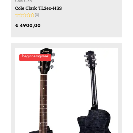
Cole Clark
Cole Clark TL2ec-HSS
(0)
Gewaardeerd
0
€
4900,00
uit
5
beginnersgitaar