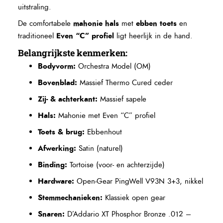
uitstraling.
mahonie hals
ebben toets
De comfortabele
met
en
Even “C” profiel
traditioneel
ligt heerlijk in de hand.
Belangrijkste kenmerken:
Bodyvorm:
Orchestra Model (OM)
Bovenblad:
Massief Thermo Cured ceder
Zij- & achterkant:
Massief sapele
Hals:
Mahonie met Even “C” profiel
Toets & brug:
Ebbenhout
Afwerking:
Satin (naturel)
Binding:
Tortoise (voor- en achterzijde)
Hardware:
Open-Gear PingWell V93N 3+3, nikkel
Stemmechanieken:
Klassiek open gear
Snaren:
D’Addario XT Phosphor Bronze .012 –