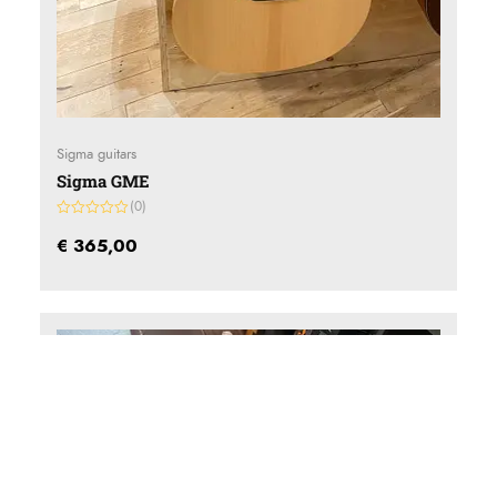
Sigma guitars
Sigma GME
(0)
Gewaardeerd
0
€
365,00
uit
5