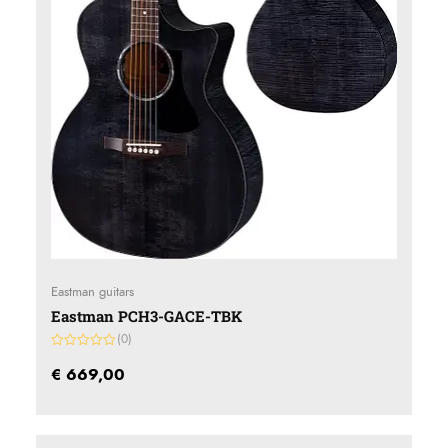
Eastman guitars
Eastman PCH3-GACE-TBK
(0)
Gewaardeerd
0
€
669,00
uit
5