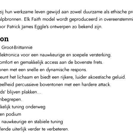
comfort en gemakkelijk access aan de bovenste frets.
onen met een snelle en dynamische respons.
unt het lichaam en biedt een rijkere, luider akoestische geluid.
eelheid percussieve boventonen met een hardere attack.
nds’ blijven plakken…
inbegrepen.
elijk tuning onderweg
 een podium
nauwkeurige en stabiele tuning
nde uiterlijk verder te verbeteren.
 verchroomde hardware, abalone rozet en het Faith embleem inlay ge
one Dots….