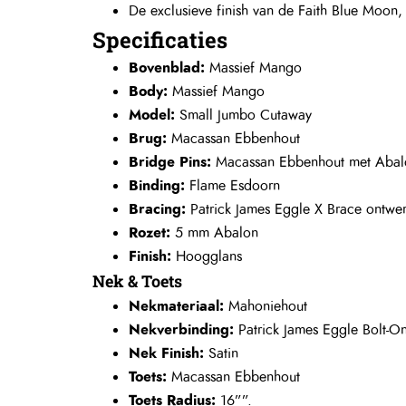
Flame Esdoorn
Bracing:
Patrick James Eggle X Brace ontwe
Rozet:
5 mm Abalon
Finish:
Hoogglans
Nek & Toets
Nekmateriaal:
Mahoniehout
Nekverbinding:
Patrick James Eggle Bolt-O
Nek Finish:
Satin
Toets:
Macassan Ebbenhout
Toets Radius:
16””.
Toets Inlays:
Moeder van Pearl F’ op 12e Fr
Moerenmateriaal:
Tusq
Schaal Lengte:
645 mm
Hardware& elektronica
Hardware Kleur:
Chroom
Tuning Machines:
Grover Rotomatieknoppen
pickup:
Fishman piezo
Voorversterker: