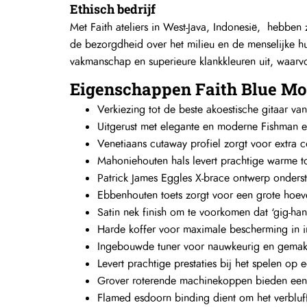
Venetiaans cutaway profiel zorgt voor extra 
Mahoniehouten hals levert prachtige warme t
Patrick James Eggles X-brace ontwerp onderste
Ebbenhouten toets zorgt voor een grote hoev
Satin nek finish om te voorkomen dat ‘gig-ha
Harde koffer voor maximale bescherming in 
Ingebouwde tuner voor nauwkeurig en gemakk
Levert prachtige prestaties bij het spelen op
Grover roterende machinekoppen bieden een 
Flamed esdoorn binding dient om het verbluffe
De exclusieve finish van de Faith Blue Moon,
Specificaties
Bovenblad:
Massief Mango
Body:
Massief Mango
Model:
Small Jumbo Cutaway
Brug:
Macassan Ebbenhout
Bridge Pins:
Macassan Ebbenhout met Abal
Binding: