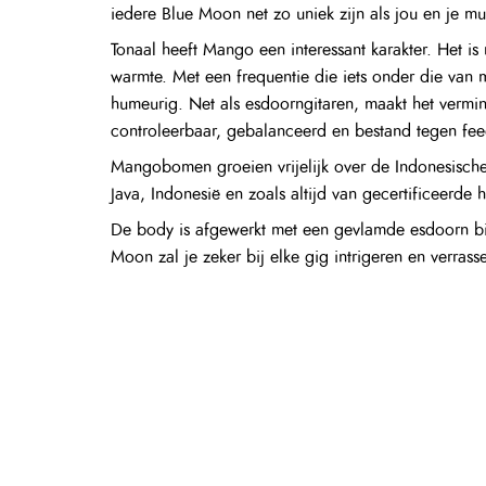
iedere Blue Moon net zo uniek zijn als jou en je mu
Tonaal heeft Mango een interessant karakter. Het is
warmte. Met een frequentie die iets onder die van
humeurig. Net als esdoorngitaren, maakt het verm
controleerbaar, gebalanceerd en bestand tegen fe
Mangobomen groeien vrijelijk over de Indonesische 
Java, Indonesië en zoals altijd van gecertificeerde
De body is afgewerkt met een gevlamde esdoorn bi
Moon zal je zeker bij elke gig intrigeren en verrass
Deze Faith-gitaar is uitgerust met het verfijnde, o
voorzien van een chromatische tuner, 3-bands EQ en
gemakkelijk toegankelijke batterijcompartiment.
Patrick James Eggle X-bracing
De Patrick James Eggle X-brace is gemaakt van kwar
twee doelen, om te voorkomen dat de gitaar onder 
een X-vorm die zich net achter het geluidsgat kruist