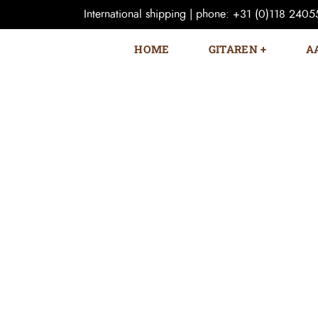
International shipping | phone: +31 (0)118 240559
HOME
GITAREN
A