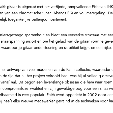
 het ontwerp van veel modellen van de Faith collectie, waaronder 
en de tijd dat hij het project voltooid had, was hij al volledig ontev
n vanaf nul. Dit begon een levenslange obsessie die hem naar roem 
 compromisloze kwaliteit en zijn geweldige oog voor een smaakvol
eelbaarheid is zeer populair. Faith werd opgericht in 2002 door een
ij heeft elke nieuwe medewerker getraind in de technieken voor ha
 zij hun werkzame leven gewijd aan zowel duurzame als ethische pro
ulpbronnen. Elk Faith model wordt geproduceerd in overeenstemming
or Patrick James Eggle’s ontwerpen zo bekend zijn.
oon
 Groot-Brittannië
lektronica voor een nauwkeurige en soepele versterking.