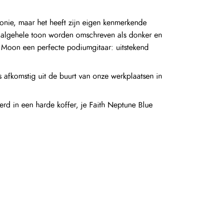
honie, maar het heeft zijn eigen kenmerkende
e algehele toon worden omschreven als donker en
Moon een perfecte podiumgitaar: uitstekend
 afkomstig uit de buurt van onze werkplaatsen in
d in een harde koffer, je Faith Neptune Blue
zo-pickup onder het zadel. De voorversterker is
van de gitaar als onderdeel van het ingenieuze,
n verbeterde klank en volume. De X-bracing dient
n. Het Patrick James Eggle X-brace ontwerp vormt
ke, prachtig gebalanceerde klank met een prachtig