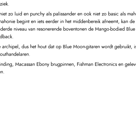
ziek.
 niet zo luid en punchy als palissander en ook niet zo basic als ma
 mahonie begint en iets eerder in het middenbereik afneemt, kan d
inderde niveau van resonerende boventonen de Mango-bodied Blue 
edback.
archipel, dus het hout dat op Blue Moon-gitaren wordt gebruikt, is
 houthandelaren.
nding, Macassan Ebony brugpinnen, Fishman Electronics en gelever
en.
nopvallende Fishman INK3-voorversterkersysteem met de Sonicore pië
 volumeregeling. De uitgangsaansluiting bevindt zich aan de voet 
tiers-gezaagd sparrenhout en biedt een versterkte structuur met ee
snaarspanning instort en om het geluid van de gitaar vorm te geve
, waardoor je gitaar ondersteuning en stabiliteit krijgt, en een rij