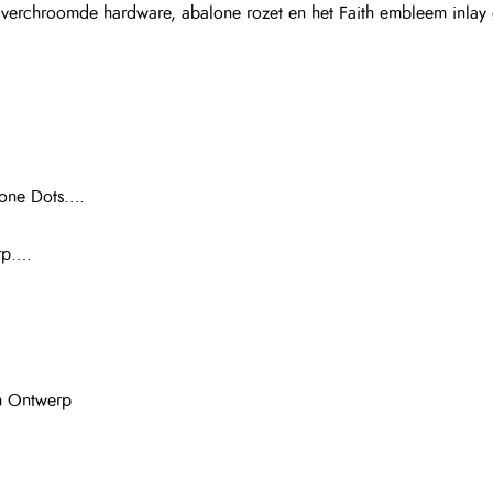
rp….
n Ontwerp
et….
 Gold met zwarte knoppen