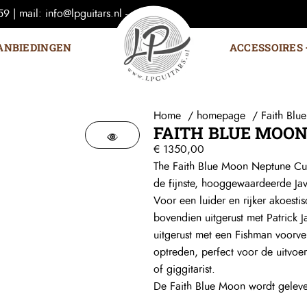
 | mail: info@lpguitars.nl -
ANBIEDINGEN
ACCESSOIRES
Home
homepage
Faith Bl
FAITH BLUE MOO
€
1350,00
The Faith Blue Moon Neptune Cut
de fijnste, hooggewaardeerde J
Voor een luider en rijker akoest
bovendien uitgerust met Patrick J
uitgerust met een Fishman voorver
optreden, perfect voor de uitvoe
of giggitarist.
De Faith Blue Moon wordt geleve