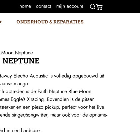
home
contact
mijn account
ONDERHOUD & REPARATIES
ue Moon Neptune
N NEPTUNE
away Electro Acoustic is volledig opgebouwd uit
avaanse mango.
isch optreden is de Faith Neptune Blue Moon
ames Eggle’s X-racing. Bovendien is de gitaar
sterker en een piezo pickup, perfect voor het live
rende singer/songwriter, maar ook voor de opname-
rd in een hardcase.