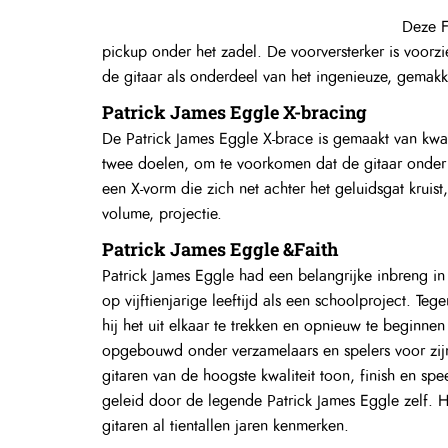
volume, projectie.
Patrick James Eggle &Faith
Patrick James Eggle had een belangrijke inbreng in
op vijftienjarige leeftijd als een schoolproject. Teg
hij het uit elkaar te trekken en opnieuw te beginne
opgebouwd onder verzamelaars en spelers voor zijn
gitaren van de hoogste kwaliteit toon, finish en sp
geleid door de legende Patrick James Eggle zelf. H
gitaren al tientallen jaren kenmerken.
Ethisch bedrijf
Met Faith ateliers in West-Java, Indonesië, hebben
de bezorgdheid over het milieu en de menselijke h
vakmanschap en superieure klankkleuren uit, waarvo
Eigenschappen Faith Blue M
Verkiezing tot de beste akoestische gitaar van
Uitgerust met elegante en moderne Fishman e