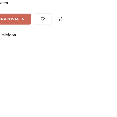
taren
WINKELWAGEN
+
telefoon